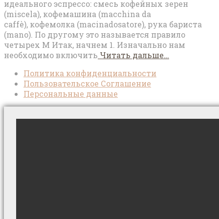
идеального эспрессо: смесь кофейных зерен
(miscela), кофемашина (macchina da
caffè), кофемолка (macinadosatore), рука бариста
(mano). По другому это называется правило
четырех М Итак, начнем 1. Изначально нам
необходимо включить
Читать дальше…
Политика конфиденциальности
Пользовательское Соглашение
Персональные данные