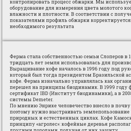
контролировать процесс обжарки. Мы использу
оборудование для измерения цвета молотого коф
влажности и плотности. В соответствии с полу
показателями профиль обжарки корректируется
необходимого результата
Ферма стала собственностью семьи Слоперов в 1
тридцать лет земля использовалась для произво
Выращивание кофе началось в 1996 году под рук
который был тогда президентом Бразильской а
кофе. Ферма изначально управлялась как органи
перешел на принципы биодинамик. В 1999 году 
сертификат IBD (Институт биодинамики), а в 200
системы Demeter.
По мнению Энрике человечество внесло в почву
поэтому нужно выстраивать землепользование 
природных и естественных циклах. Кофе Камос
принципу «агролес»: кофейные деревья распол
другими породами, получая от них защиту.