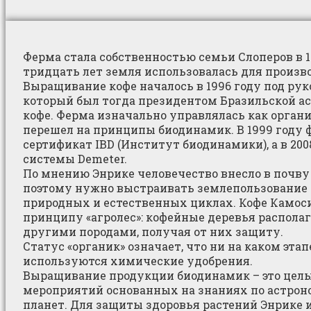
Ферма стала собственностью семьи Слоперов в 1
тридцать лет земля использовалась для произво
Выращивание кофе началось в 1996 году под рук
который был тогда президентом Бразильской а
кофе. Ферма изначально управлялась как органи
перешел на принципы биодинамик. В 1999 году 
сертификат IBD (Институт биодинамики), а в 200
системы Demeter.
По мнению Энрике человечество внесло в почву
поэтому нужно выстраивать землепользование 
природных и естественных циклах. Кофе Камос
принципу «агролес»: кофейные деревья распол
другими породами, получая от них защиту.
Статус «органик» означает, что ни на каком эта
используются химические удобрения.
Выращивание продукции биодинамик – это цел
мероприятий основанных на знаниях по астрон
планет. Для защиты здоровья растений Энрике 